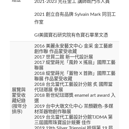
2021-2023 光在金工 講師既門市人員
2021 創立自有品牌 Sylvain Mark 同羽工
作室
GI美國寶石研究院有色寶石畢業文憑
2016 美麗永安藝文中心 金采 金工藝廊
創作聯 作品蒙受收藏
2017 世貿二館 新一代設計展
2017 綻堂蒔光「風鈴 X 搖扇」國際工藝
聯展
2018 綻堂蒔光「蓋物 X 首飾」國際工藝
聯展 作品蒙受收藏
2018 台北當代工藝設計分館 炙 國際當
展覽與
代琺瑯展 參展
蒙受收
2018 新世紀琺瑯獎 enamel art award 入
藏紀錄
選
(按年分
2019 台中大墩文化中心 茶顏觀色-多媒
排序)
材茶器物創作聯展
2019 台北當代工藝設計分館TJDMA 第
三屆國際珠寶設計競賽 佳作
2019 19th Silver Triennial 哈瑙第 19 屆