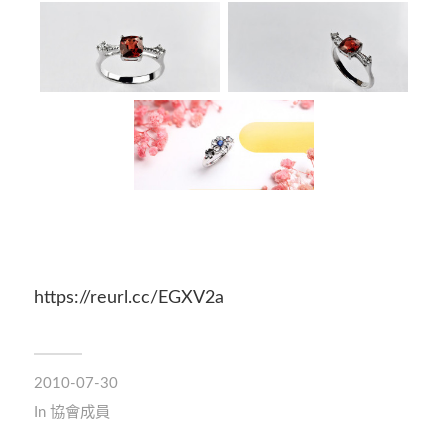
https://reurl.cc/EGXV2a
2010-07-30
In
協會成員