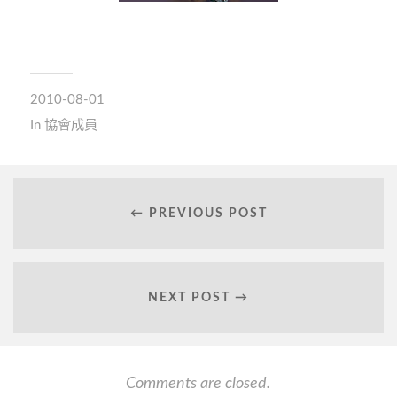
2010-08-01
In
協會成員
← PREVIOUS POST
NEXT POST →
Comments are closed.