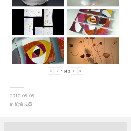
«
‹
›
»
1
of
2
2010-09-09
In
協會成員