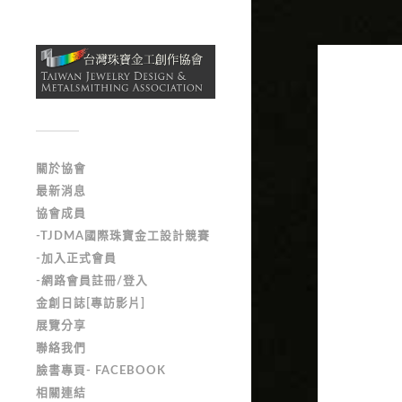
關於協會
最新消息
協會成員
-TJDMA國際珠寶金工設計競賽
-加入正式會員
-網路會員註冊/登入
金創日誌[專訪影片]
展覽分享
聯絡我們
臉書專頁- FACEBOOK
相關連結