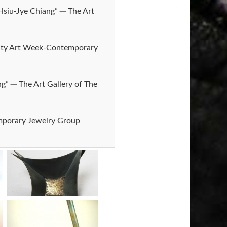
Hsiu-Jye Chiang” ─ The Art
ounty Art Week-Contemporary
g” ─ The Art Gallery of The
mporary Jewelry Group