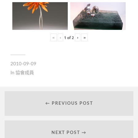
«
‹
›
»
1
of
2
2010-09-09
In
協會成員
← PREVIOUS POST
NEXT POST →