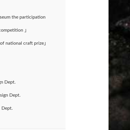
seum the participation
competition 」
f national craft prize」
gn Dept.
sign Dept.
 Dept.