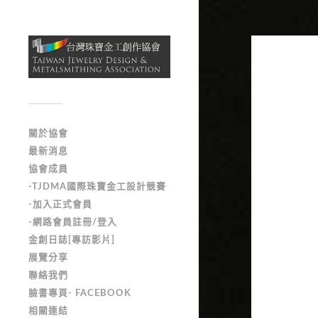
關於協會
最新消息
協會成員
-TJDMA國際珠寶金工設計競賽
-加入正式會員
-網路會員註冊/登入
金創日誌[專訪影片]
展覽分享
聯絡我們
臉書專頁- FACEBOOK
相關連結