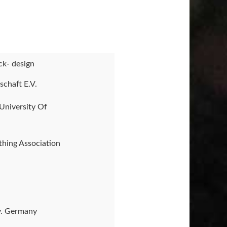
ck- design
schaft E.V.
 University Of
thing Association
y. Germany