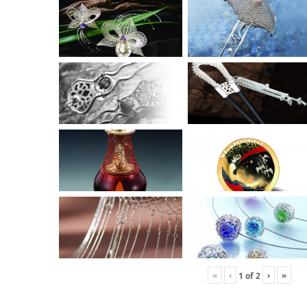
«
‹
›
»
1
of
2