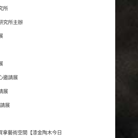
究所
藝研究所主辦
展
展
心邀請展
請展
邀請展
利阿賀拿藝術空間【漆金陶木今日