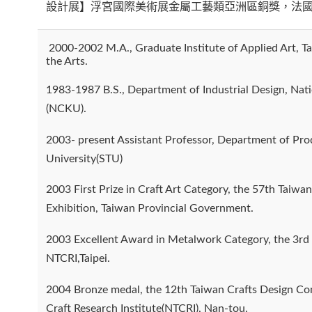
設計展】浮宮國際美術展金屬工藝類亞洲區銅獎，法
2000-2002 M.A., Graduate Institute of Applied Art, Ta
the Arts.
1983-1987 B.S., Department of Industrial Design, Nat
(NCKU).
2003- present Assistant Professor, Department of Pro
University(STU)
2003 First Prize in Craft Art Category, the 57th Taiwan
Exhibition, Taiwan Provincial Government.
2003 Excellent Award in Metalwork Category, the 3rd 
NTCRI,Taipei.
2004 Bronze medal, the 12th Taiwan Crafts Design Co
Craft Research Institute(NTCRI), Nan-tou.