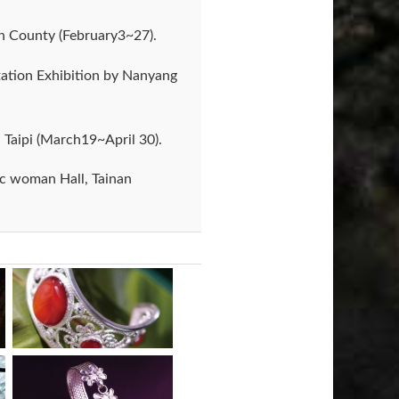
an County (February3~27).
itation Exhibition by Nanyang
 Taipi (March19~April 30).
ic woman Hall, Tainan