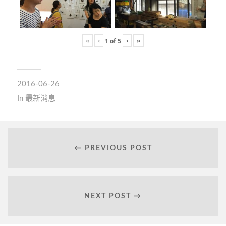
«
‹
›
»
1
of
5
2016-06-26
In
最新消息
← PREVIOUS POST
NEXT POST →