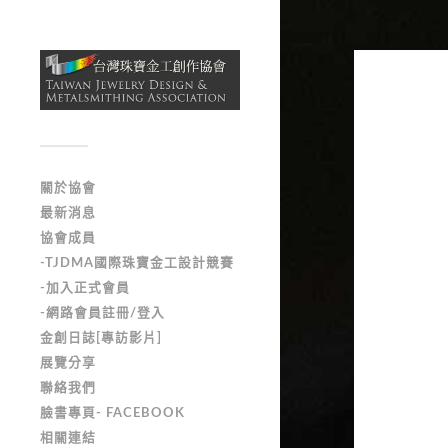
關於協會
最新消息
協會成員
-TJDMA國際珠寶金工設計競賽
-加入正式會員
-網路會員註冊/登入
金創日誌[專訪影片]
展覽分享
聯絡我們
臉書專頁- FACEBOOK
相關連結