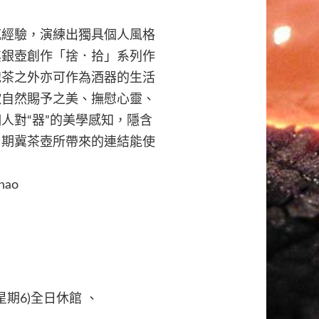
感經驗，演練出獨具個人風格
其銀壺創作「捨．拾」系列作
泡茶之外亦可作為酒器的生活
歎自然賜予之美、撫慰心靈、
人對“器”的美學感知，隱含
，期冀茶壺所帶來的連結能使
Chao
星期6)全日休館 、