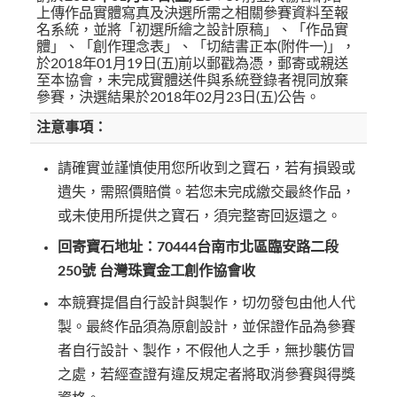
上傳作品實體寫真及決選所需之相關參賽資料至報
名系統，並將「初選所繪之設計原稿」、「作品實
體」、「創作理念表」、「切結書正本(附件一)」，
於2018年01月19日(五)前以郵戳為憑，郵寄或親送
至本協會，未完成實體送件與系統登錄者視同放棄
參賽，決選結果於2018年02月23日(五)公告。
注意事項：
請確實並謹慎使用您所收到之寶石，若有損毀或
遺失，需照價賠償。若您未完成繳交最終作品，
或未使用所提供之寶石，須完整寄回返還之。
回寄寶石地址：70444台南市北區臨安路二段
250號 台灣珠寶金工創作協會收
本競賽提倡自行設計與製作，切勿發包由他人代
製。最終作品須為原創設計，並保證作品為參賽
者自行設計、製作，不假他人之手，無抄襲仿冒
之處，若經查證有違反規定者將取消參賽與得獎