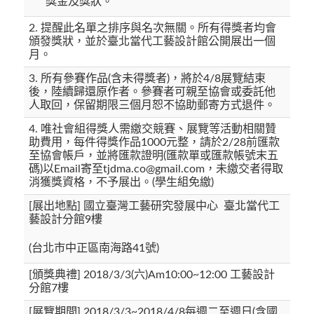
獎金及獎狀。
2. 提醒此名單之排序與名次無關。所有得獎者均會
頒發獎狀，並於臺北當代工藝設計館公開展出一個
月。
3. 所有參賽作品(含未得獎者)，將於4/8展覽結束
後，陸續歸還原作者。參賽者可親至協會或委託他
人取回，保留期限三個月恕不協助郵寄方式退件。
4. 唯社會組得獎人需繳交競賽、展覽等活動相關贊
助費用，每件得獎作品1000元整，請於2/28前匯款
至協會帳戶，並將匯款證明(匯款單或匯款帳號末五
碼)以Email寄至tjdma.co@gmail.com，未繳交者得取
消獲獎資格，不予展出。(學生組免繳)
[展出地點] 國立臺灣工藝研究發展中心 臺北當代工
藝設計分館9樓
(台北市中正區南海路41號)
[頒獎典禮] 2018/3/3(六)Am10:00~12:00 工藝設計
分館7樓
[展覽期間] 2018/3/3~2018/4/8每週二至週日(含國