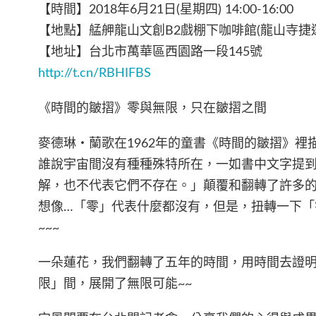
【時間】2018年6月21日(星期四) 14:00-16:00
【地點】艋舺龍山文創B2戲棚下咖啡館(龍山寺捷運
【地址】台北市萬華區西園路一段145號
http://t.cn/RBHIFBS
《時間的皺摺》零與無限，只在皺摺之間
麥德琳・蘭歌在1962年的童書《時間的皺摺》裡
誰說宇宙間沒有種種殊特所在，一如書中文字提
解，也不代表它們不存在。」顛覆和翻轉了許多
想像…「零」代表什麼都沒有，但是，扭轉一下「
~~~
一朵蓮花，我們翻轉了五年的時間，用時間去證
限」間，展開了無限可能~~