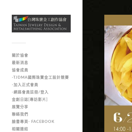
關於協會
最新消息
協會成員
-TJDMA國際珠寶金工設計競賽
-加入正式會員
-網路會員註冊/登入
金創日誌[專訪影片]
展覽分享
聯絡我們
臉書專頁- FACEBOOK
相關連結