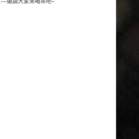
~~邀請大家來喝茶吧~