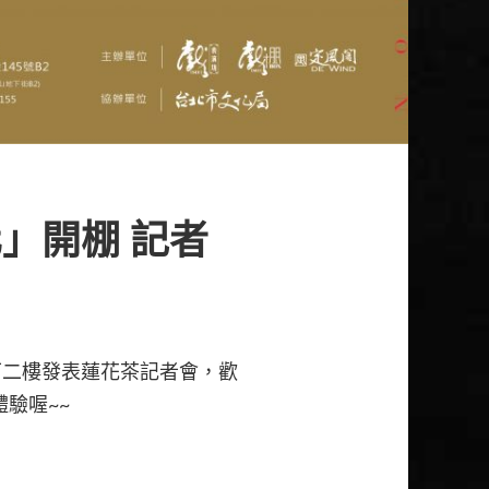
」開棚 記者
下二樓發表蓮花茶記者會，歡
體驗喔~~