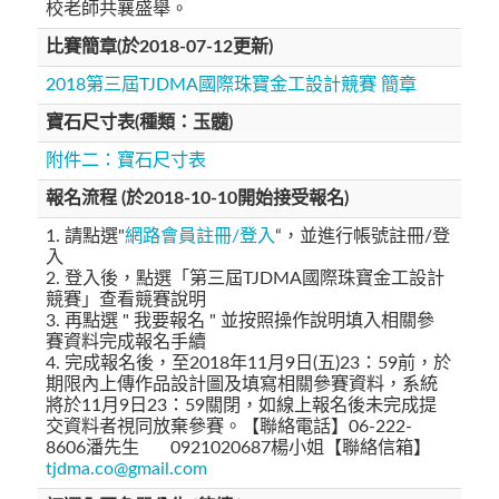
校老師共襄盛舉。
比賽簡章(於2018-07-12更新)
2018第三屆TJDMA國際珠寶金工設計競賽 簡章
寶石尺寸表(種類：玉髓)
附件二：寶石尺寸表
報名流程 (於2018-10-10開始接受報名)
1. 請點選"
網路會員註冊/登入
“，並進行帳號註冊/登
入
2. 登入後，點選「第三屆TJDMA國際珠寶金工設計
競賽」查看競賽說明
3. 再點選 " 我要報名 " 並按照操作說明填入相關參
賽資料完成報名手續
4. 完成報名後，至2018年11月9日(五)23：59前，於
期限內上傳作品設計圖及填寫相關參賽資料，系統
將於11月9日23：59關閉，如線上報名後未完成提
交資料者視同放棄參賽。【聯絡電話】06-222-
8606潘先生 0921020687楊小姐【聯絡信箱】
tjdma.co@gmail.com