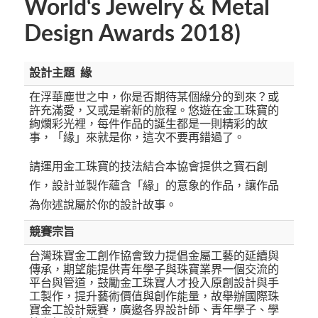
World‘s Jewelry & Metal
Design Awards 2018)
設計主題 緣
在浮華塵世之中，你是否期待某個緣分的到來？或
許充滿愛，又或是嶄新的旅程。悠遊在金工珠寶的
絢爛彩光裡，每件作品的誕生都是一則精彩的故
事，「緣」來就是你，這次不要再錯過了。
請運用金工珠寶的技法結合本協會提供之寶石創
作，設計並製作蘊含「緣」的意象的作品，讓作品
為你述說屬於你的設計故事。
競賽宗旨
台灣珠寶金工創作協會致力提倡金屬工藝的延續與
傳承，期望能提供青年學子與珠寶業界一個交流的
平台與管道，鼓勵金工珠寶人才投入原創設計與手
工製作，提升藝術價值與創作能量，故舉辦國際珠
寶金工設計競賽，廣邀各界設計師、青年學子、學