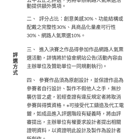
公平公正之評選，另將舉辦網路人氣票選活
動提供額外獎項。
二、 評分占比：創意美感30%、功能結構或
配戴之完整性30%、具商品化量產可行性
30%、網路人氣票選10%。
三、 進入決賽之作品得參加作品網路人氣票
評
選活動，詳情將於協會網站公告(活動內容由
選
主辦單位及贊助單位一同規劃執行)。
方
式
四、 參賽作品須為原創設計，並保證作品為
參賽者自行設計、製作不假他人之手，無抄
襲仿冒之處，若經查證有違反規定者將取消
參賽與得獎資格。※可接受代工鑄造及代工電
鍍，如成品進入評選階段有疑義時，將由評
審提出，主辦單位有權要求設計者提出相關
證明資料，以資證明此設計及製作為設計者
所創作。