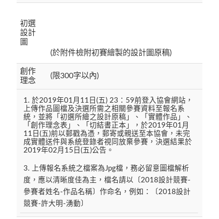
初選
設計
圖
(於附件檢附初賽繪製的設計圖原稿)
創作
(限300字以內)
理念
1. 於2019年01月11日(五) 23：59前登入協會網站，
上傳作品圖檔及決選所需之相關參賽資料至報名系
統，並將「初選所繪之設計原稿」、「實體作品」、
「創作理念表」、「切結書正本」，於2019年01月
11日(五)前以郵戳為憑，郵寄或親送至本協會，未完
成實體送件與系統登錄者視同放棄參賽，決選結果於
2019年02月15日(五)公告。
3. 上傳報名系統之檔案為Jpg檔，務必留意圖檔解析
度，應以清晰度佳為主，檔名請以〔2018設計競賽-
參賽者姓名-作品名稱〕作命名，例如：〔2018設計
競賽-許大明-湧動〕