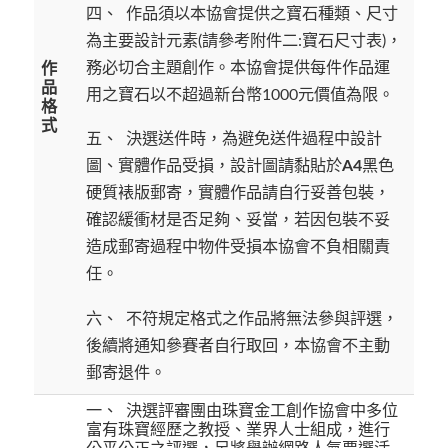
四、 作品須以本協會提供之寶石種類、尺寸
為主要設計元素(請參考附件二:寶石尺寸表)，
務必切合主題創作。本協會提供每件作品運
作
品
用之寶石以不超過新台幣1000元價值為限。
格
式
五、 決選送件時，為避免送件過程中設計
圖、實體作品受損，設計圖請黏貼於
A4
黑色
硬質裱版郵寄，實體作品請自行妥善包裝，
確認緩衝材是否足夠、妥當，若因包裝不妥
造成郵寄過程中物件受損本協會不負相關責
任。
六、 不符規定格式之作品將無法參與評選，
後續將通知參賽者自行取回，本協會不主動
郵寄退件。
一、 決選評審團由珠寶金工創作協會中多位
富有珠寶經歷之教授、業界人士組成，進行