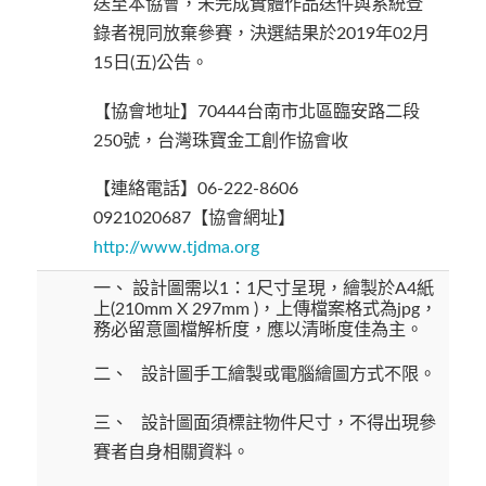
送至本協會，未完成實體作品送件與系統登
錄者視同放棄參賽，決選結果於2019年02月
15日(五)公告。
【協會地址】70444台南市北區臨安路二段
250號，台灣珠寶金工創作協會收
【連絡電話】06-222-8606
0921020687【協會網址】
http://www.tjdma.org
一、 設計圖需以1：1尺寸呈現，繪製於A4紙
上(210mm X 297mm )，上傳檔案格式為jpg，
務必留意圖檔解析度，應以清晰度佳為主。
二、 設計圖手工繪製或電腦繪圖方式不限。
三、 設計圖面須標註物件尺寸，不得出現參
賽者自身相關資料。