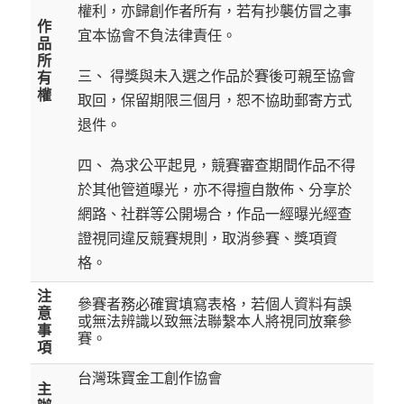
權利，亦歸創作者所有，若有抄襲仿冒之事
作
宜本協會不負法律責任。
品
所
三、 得獎與未入選之作品於賽後可親至協會
有
權
取回，保留期限三個月，恕不協助郵寄方式
退件。
四、 為求公平起見，競賽審查期間作品不得
於其他管道曝光，亦不得擅自散佈、分享於
網路、社群等公開場合，作品一經曝光經查
證視同違反競賽規則，取消參賽、獎項資
格。
注
參賽者務必確實填寫表格，若個人資料有誤
意
或無法辨識以致無法聯繫本人將視同放棄參
事
賽。
項
台灣珠寶金工創作協會
主