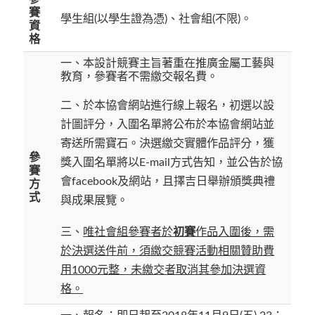
賽
學生組(以學生證為憑)、社會組(不限)。
資
格
一、本設計競賽主旨著重在推廣金屬工藝與
教育，參賽者不需繳交報名費。
二、於本協會網站進行線上報名，初選以設
計圖評分，入圍名單將公布於本協會網站並
寄送所需寶石。決選繳交實體作品評分，獲
參
獎入圍名單將以E-mail方式告知，並公告於協
賽
會facebook及網站，且擇吉日舉辦頒獎典禮
方
式
與成果展覽。
三、
唯社會組參賽者於
初賽
作品入圍後，需
於決選送件前，須繳交競賽活動相關贊助費
用
1000
元整，未繳交者取消其參加決選資
格。