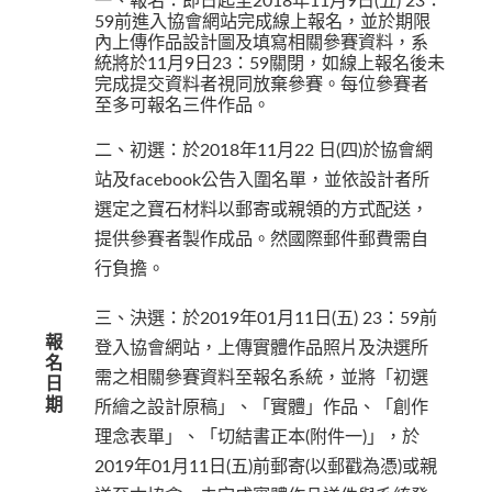
一、報名：即日起至2018年11月9日(五) 23：
59前進入協會網站完成線上報名，並於期限
內上傳作品設計圖及填寫相關參賽資料，系
統將於11月9日23：59關閉，如線上報名後未
完成提交資料者視同放棄參賽。每位參賽者
至多可報名三件作品。
二、初選：於2018年11月22 日(四)於協會網
站及facebook公告入圍名單，並依設計者所
選定之寶石材料以郵寄或親領的方式配送，
提供參賽者製作成品。然國際郵件郵費需自
行負擔。
三、決選：於2019年01月11日(五) 23：59前
報
登入協會網站，上傳實體作品照片及決選所
名
需之相關參賽資料至報名系統，並將「初選
日
期
所繪之設計原稿」、「實體」作品、「創作
理念表單」、「切結書正本(附件一)」，於
2019年01月11日(五)前郵寄(以郵戳為憑)或親