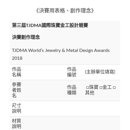
《決賽用表格、創作理念》
第三屆
TJDMA
國際珠寶金工設計競賽
決賽創作理念
TJDMA World’s Jewelry & Metal Design Awards
2018
作品
作品
(主辦單位填寫)
名稱
編號
參賽
作品
□珠寶 □金工 □
者姓
種類
其他
名
尺寸
說明
材質
說明