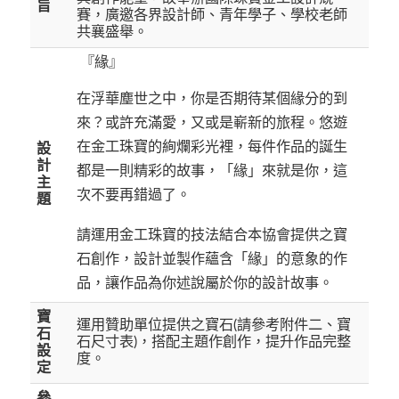
旨
賽，廣邀各界設計師、青年學子、學校老師
共襄盛舉。
『緣』
在浮華塵世之中，你是否期待某個緣分的到
來？或許充滿愛，又或是嶄新的旅程。悠遊
在金工珠寶的絢爛彩光裡，每件作品的誕生
設
計
都是一則精彩的故事，「緣」來就是你，這
主
次不要再錯過了。
題
請運用金工珠寶的技法結合本協會提供之寶
石創作，設計並製作蘊含「緣」的意象的作
品，讓作品為你述說屬於你的設計故事。
寶
運用贊助單位提供之寶石(請參考附件二、寶
石
石尺寸表)，搭配主題作創作，提升作品完整
設
度。
定
參