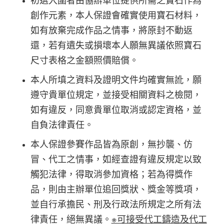
初選入圍者由協辦單位提供所需之寶石作為
創作元素，本人保證會確實使用寶石材料，
如有放棄完成作品之情事，將原封不動返
還，若有遺失或損壞本人願無異議依照寶石
尺寸表格之金額照價賠償。
本人所填之資料及證明文件均確實無訛，願
遵守貴單位規定，並接受相關資料之檢閱，
如有違反，同意貴單位取消或認定資格，並
自負法律責任。
本人保證參賽作品皆為原創，無抄襲、仿
冒、代工之情事，如經查證有違反規定以致
觸犯法律，得取消參加資格；若為得獎作
品，則由主辦單位追回獎狀、獎金等獎項，
並自行承擔民、刑及行政法所規定之所有法
律責任，絕無異議。
※可接受代工鑄造及代工