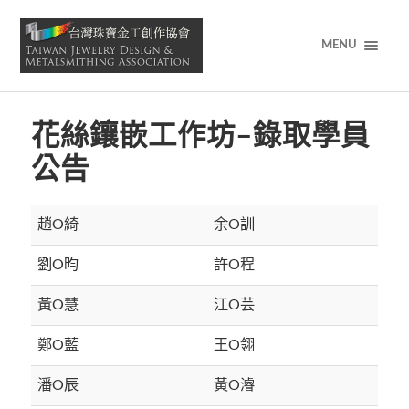
MENU
花絲鑲嵌工作坊–錄取學員
公告
趙O綺
余O訓
劉O昀
許O程
黃O慧
江O芸
鄭O藍
王O翎
潘O辰
黃O濬