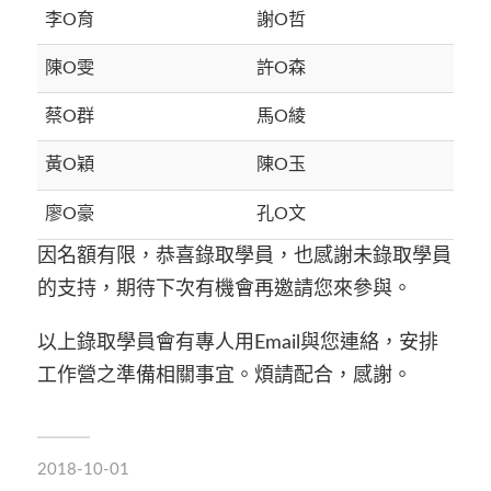
李O育
謝O哲
陳O雯
許O森
蔡O群
馬O綾
黃O穎
陳O玉
廖O豪
孔O文
因名額有限，恭喜錄取學員，也感謝未錄取學員
的支持，期待下次有機會再邀請您來參與。
以上錄取學員會有專人用Email與您連絡，安排
工作營之準備相關事宜。煩請配合，感謝。
2018-10-01