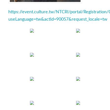
https://event.culture.tw/NTCRI/portal/Registratio
useLanguage=tw&actId=90057&request_locale=tw