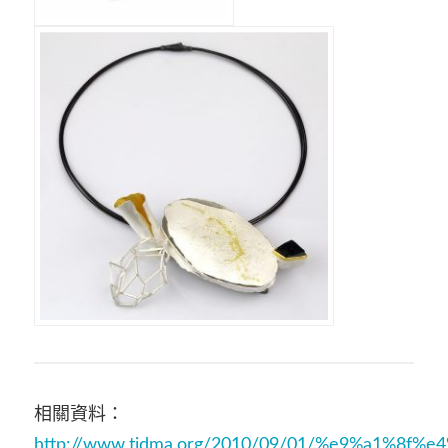
相關資料：
http://www.tjdma.org/2010/09/01/%e9%a1%8f%