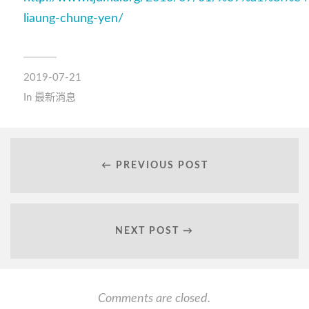
liaung-chung-yen/
2019-07-21
In
最新消息
← PREVIOUS POST
NEXT POST →
Comments are closed.