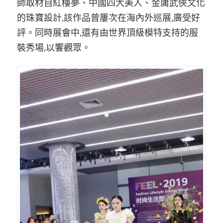
師取材自紅樓夢、中國四大美人、金庸武俠文化
的珠寶設計,該作品曾屢次在海內外巡展,廣受好
評。同時展會中,還有由世界頂級模特支持的服
裝秀場,以饗觀眾。