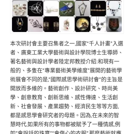
本次研討會主要召集者之一,國家“千人計畫”入選
者、廣東工業大學藝術與設計學院博士生導師、
著名藝術與設計學者陸定邦教授介紹:和現有一
般的、多隻在“專業藝術美學維度”展開的藝術學
術展會不同的是,“國際感思學術研討會“的主旨是
開放而多維的。藝術創作、設計研究、時尚美
學、創意教育、創新思維、感性傳達、生活創
新、社會發展、產業趨勢、經濟民生等等方面,
都是感思學會研究者的母題。因為,在未來的智
慧時代,如果所有的事物都被賦予了一種情感,例
如”會說話的珠寶”,“會傷心的衣服”,那麼藝術就應