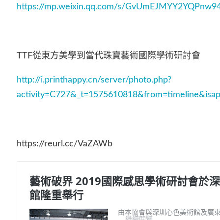
https://mp.weixin.qq.com/s/GvUmEJMYY2YQPnw
TTF從東方美學到當代珠寶藝術國際學術研討會
http://i.printhappy.cn/server/photo.php?
activity=C727&_t=1575610818&from=timeline&isapp
https://reurl.cc/VaZAWb