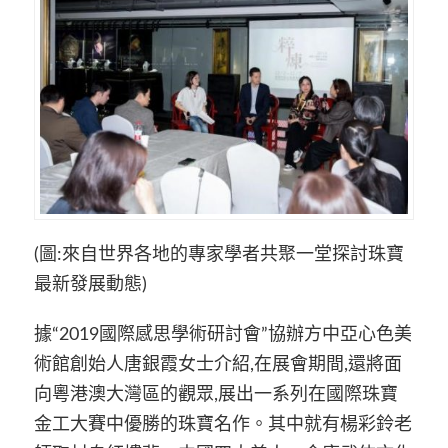
(圖:來自世界各地的專家學者共聚一堂探討珠寶
最新發展動態)
據“2019國際感思學術研討會”協辦方中亞心色美
術館創始人唐銀霞女士介紹,在展會期間,還將面
向粵港澳大灣區的觀眾,展出一系列在國際珠寶
金工大賽中優勝的珠寶名作。其中就有楊彩鈴老