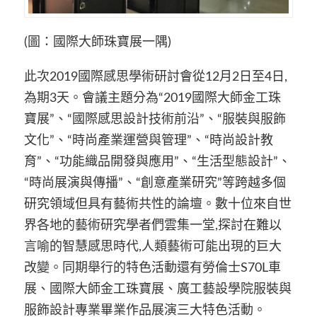
(圖：國際大師珠寶展一隅)
此次2019國際感思學術研討會從12月2日至4日,
為期3天。會議主題分為“2019國際大師金工珠
寶展”、“國際感思設計技術前沿”、“服裝與服飾
文化”、“時尚產業運營與管理”、“時尚設計教
育”、“功能織品開發與應用”、“生活型態設計”、
“時尚展演與傳播”、“創意產業研究”等跨越多個
研究領域但具有藝術共性的論壇。數十位來自世
界各地的藝術研究學者們雲集一堂,探討在難以
言喻的智慧感思時代,人類藝術可能出現的巨大
改變。同期舉行的特色活動還有勞倫士S70L車
展、國際大師金工珠寶展、廣工藝設學院服裝與
服飾設計專業畢業作品展演三大特色活動。