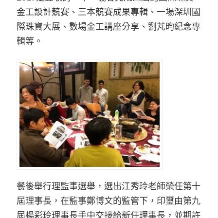
金工設計競賽、三本競賽成果專輯、一場深圳國
際珠寶大展、數場金工講座分享、劉芃昀紀念專
輯等。
餐後舉行理監事選舉，選出江秀玲老師榮任第十
屆理事長，在監事鄭博文的監管下，印璽由第九
屆楊彩玲理事長手中交接給新任理事長，並期許