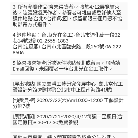
3. 所有參賽作品(含未得獎者)，將於4/12展覽結束
後，陸續歸還原作者。參賽者可親自或委託他人至
退件地點(台北&台南)取回，保留期限三個月恕不協
助郵寄方式退件。
4.退件地點：台北(光在金工)-台北市迪化街一段32
巷14號2樓 02-2555-1883
台南(定風閣)-台南市北區臨安路二段250號 06-222-
8606
5.協會將會調查所欲退件地點台北或台南，屆時請
Email回復，未回覆者一律台北光在金工取件。
[展出地點] 國立臺灣工藝研究發展中心 臺北當代工
藝設計分館3樓中壇(台北市中正區南海路41號)
[頒獎典禮] 2020/2/22(六)Am10:00~12:00 工藝設計
分館7樓
[展覽期間] 2020/2/21~2020/4/12每週二至週日(含
國定假日)9:30~17:30免費參觀
其他未竟事宜，請以競賽簡章及協會公告為準。