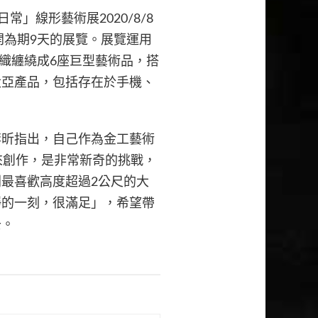
日常」線形藝術展2020/8/8
開為期
9
天的展覽。展覽運用
織纏繞成
6
座巨型藝術品，搭
大亞產品，包括存在於手機、
李昕指出，自己作為金工藝術
來創作，是非常新奇的挑戰，
則最喜歡高度超過
2
公尺的大
靜的一刻，很滿足」，希望帶
去。