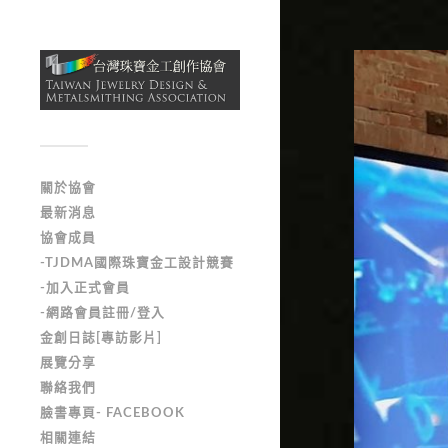
關於協會
最新消息
協會成員
-TJDMA國際珠寶金工設計競賽
-加入正式會員
-網路會員註冊/登入
金創日誌[專訪影片]
展覽分享
聯絡我們
臉書專頁- FACEBOOK
相關連結