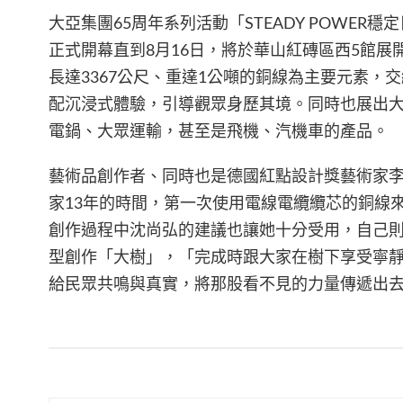
大亞集團
65
周年系列活動「
STEADY POWER
穩定
正式開幕直到
8
月
16
日，將於華山紅磚區西
5
館展
長達
3367
公尺、重達
1
公噸的銅線為主要元素，交
配沉浸式體驗，引導觀眾身歷其境。同時也展出
電鍋、大眾運輸，甚至是飛機、汽機車的產品。
藝術品創作者、同時也是德國紅點設計獎藝術家
家
13
年的時間，第一次使用電線電纜纜芯的銅線
創作過程中沈尚弘的建議也讓她十分受用，自己
型創作「大樹」，「完成時跟大家在樹下享受寧
給民眾共鳴與真實，將那股看不見的力量傳遞出