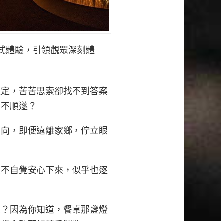
沉浸式體驗，引領觀眾深刻體
確定，苦苦思索卻找不到答案
的不順遂？
方向，即便遠離家鄉，佇立眼
人不自覺安心下來，似乎也逐
家？因為你知道，餐桌那盞燈