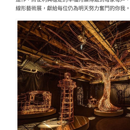
運作，將便利與穩定的幸福持續傳遞到每家每戶
線形藝術展，獻給每位仍為明天努力奮鬥的你我