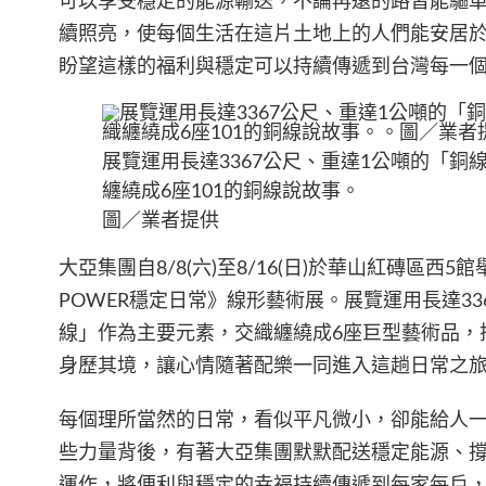
可以享受穩定的能源輸送，不論再遠的路皆能驅
續照亮，使每個生活在這片土地上的人們能安居
盼望這樣的福利與穩定可以持續傳遞到台灣每一
展覽運用長達3367公尺、重達1公噸的「銅
纏繞成6座101的銅線說故事。
圖／業者提供
大亞集團自8/8(六)至8/16(日)於華山紅磚區西5館
POWER穩定日常》線形藝術展。展覽運用長達33
線」作為主要元素，交織纏繞成6座巨型藝術品，
身歷其境，讓心情隨著配樂一同進入這趟日常之
每個理所當然的日常，看似平凡微小，卻能給人
些力量背後，有著大亞集團默默配送穩定能源、