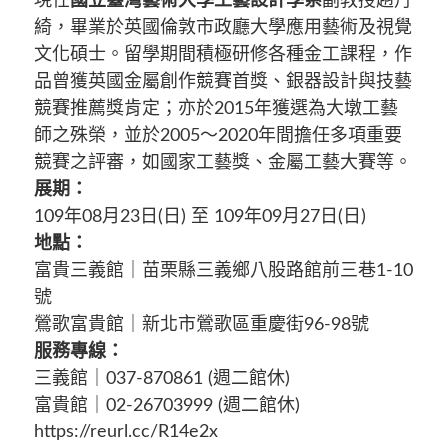
現任
國立臺灣藝術大學工藝設計學系
副教授趙丹
綺，畢業於英國倫敦市政廳大學應用藝術及視覺
文化碩士。留學期間積極研修各種金工課程，作
品曾獲英國金屬創作競賽首獎、銀器設計與技藝
競賽推薦獎肯定；亦於2015年獲選為大墩工藝
師之殊榮，並於2005～2020年間擔任多項重要
競賽之評審，如國家工藝獎、金屬工藝大賽等。
展期：
109年08月23日(日) 至 109年09月27日(日)
地點：
富貴三義館｜苗栗縣三義鄉八股路館前三巷1-10
號
鶯歌富貴館｜新北市鶯歌區重慶街96-98號
服務專線：
三義館｜037-870861 (週二館休)
富貴館｜02-26703999 (週二館休)
https://reurl.cc/R14e2x