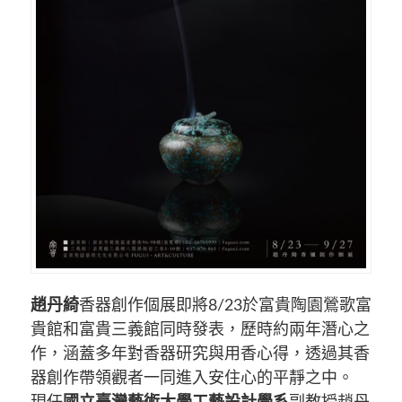
趙丹綺
香器創作個展即將8/23於富貴陶園鶯歌富
貴館和富貴三義館同時發表，歷時約兩年潛心之
作，涵蓋多年對香器研究與用香心得，透過其香
器創作帶領觀者一同進入安住心的平靜之中。