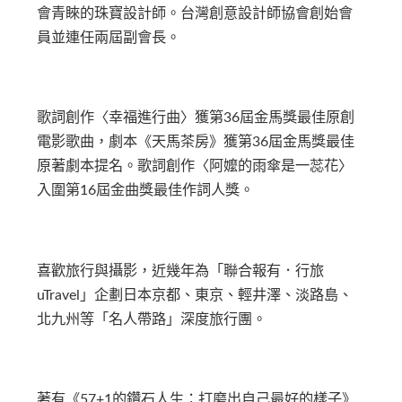
會青睞的珠寶設計師。台灣創意設計師協會創始會
員並連任兩屆副會長。
歌詞創作〈幸福進行曲〉獲第36屆金馬獎最佳原創
電影歌曲，劇本《天馬茶房》獲第36屆金馬獎最佳
原著劇本提名。歌詞創作〈阿嬤的雨傘是一蕊花〉
入圍第16屆金曲獎最佳作詞人獎。
喜歡旅行與攝影，近幾年為「聯合報有．行旅
uTravel」企劃日本京都、東京、輕井澤、淡路島、
北九州等「名人帶路」深度旅行團。
著有《57+1的鑽石人生：打磨出自己最好的樣子》