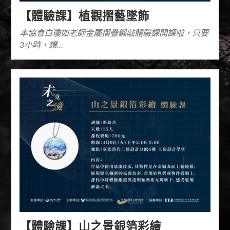
【體驗課】植觀摺藝墜飾
本協會白瓊如老師金屬摺疊鍛敲體驗課開課啦，只要
3小時，讓…
【體驗課】山之景銀箔彩繪