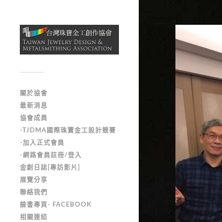
關於協會
最新消息
協會成員
-TJDMA國際珠寶金工設計競賽
-加入正式會員
-網路會員註冊/登入
金創日誌[專訪影片]
展覽分享
聯絡我們
臉書專頁- FACEBOOK
相關連結