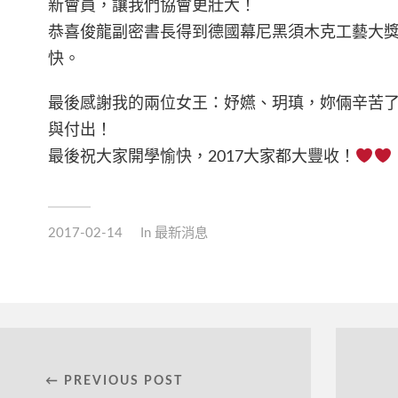
新會員，讓我們協會更壯大！
恭喜俊龍副密書長得到德國幕尼黑須木克工藝大
快。
最後感謝我的兩位女王：妤嬿、玥瑱，妳倆辛苦
與付出！
最後祝大家開學愉快，2017大家都大豐收！
2017-02-14
In
最新消息
← PREVIOUS POST