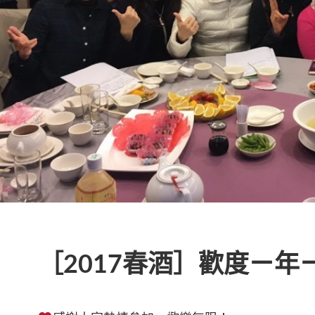
［2017春酒］歡度ㄧ年