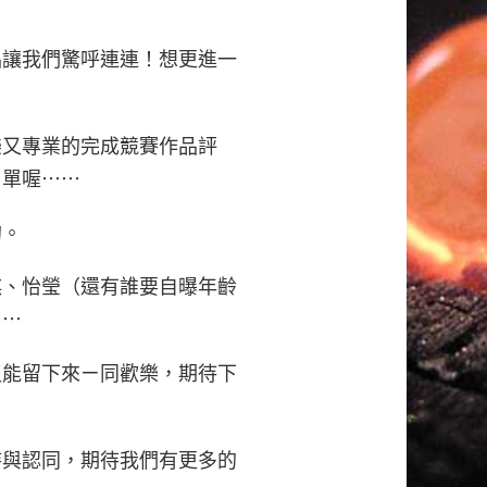
品讓我們驚呼連連！想更進一
樂又專業的完成競賽作品評
名單喔⋯⋯
的。
琪、怡瑩（還有誰要自曝年齡
⋯⋯
沒能留下來ㄧ同歡樂，期待下
持與認同，期待我們有更多的