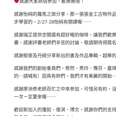
感謝大家熱情參加，歡樂無限！
感謝怡純的羅馬之旅分享，那ㄧ張張金工古物作
步學習的，2/27-28怡純有開課喔⋯⋯
感謝瑞芷提供空間還有超好喝的咖啡，讓我們歡
審，感謝評審老師們辛苦的討論，敬請期待得獎
感謝郁雯及丹綺分享新出的書及作品專輯，超棒
感謝我們的創始會員們，修然、秀玲、豫芬、嘉
的⋯請喊有）因爲有妳們，我們才有美麗的開始
感謝廖泱修老師百忙之中來參加，可惜另有約，
一次ㄧ定要來喔⋯⋯
歡迎新加入的瓊如、偉淇、博文，感謝你們的支