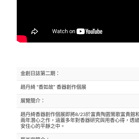
金創日誌第二期：
趙丹綺 “香如故” 香器創作個展
展覽簡介：
趙丹綺香器創作個展即將8/23於富貴陶園鶯歌富貴館
兩年潛心之作，涵蓋多年對香器研究與用香心得，透
安住心的平靜之中。