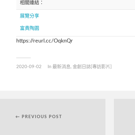
相關連結：
展覽分享
富貴陶園
https://reurl.cc/OqknQr
2020-09-02
In
最新消息
,
金創日誌[專訪影片]
← PREVIOUS POST