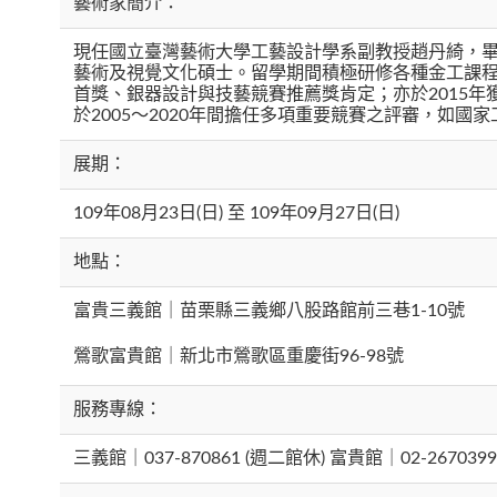
藝術家簡介：
現任國立臺灣藝術大學工藝設計學系副教授趙丹綺，
藝術及視覺文化碩士。留學期間積極研修各種金工課
首獎、銀器設計與技藝競賽推薦獎肯定；亦於2015年
於2005～2020年間擔任多項重要競賽之評審，如國
展期：
109年08月23日(日) 至 109年09月27日(日)
地點：
富貴三義館｜苗栗縣三義鄉八股路館前三巷1-10號
鶯歌富貴館｜新北市鶯歌區重慶街96-98號
服務專線：
三義館｜037-870861 (週二館休) 富貴館｜02-267039