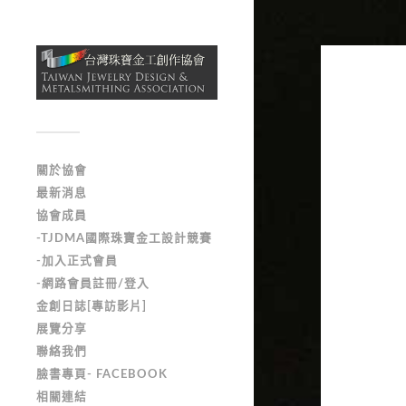
關於協會
最新消息
協會成員
-TJDMA國際珠寶金工設計競賽
-加入正式會員
-網路會員註冊/登入
金創日誌[專訪影片]
展覽分享
聯絡我們
臉書專頁- FACEBOOK
相關連結