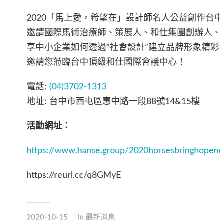
2020
「馬上愛，希望在」設計師名人公益創作台
邀請國際馬術治療師、策展人、和仕集團創辦人
享中小企業如何透過
”
社會設計
”
建立品牌形象精彩
邀請您蒞臨台中頂級和仕國際會議中心！
電話
:
(04)3702-1313
地址
:
台中市西屯區惠中路一段
88
號
14&15
樓
活動網址：
https://www.hanse.group/2020horsesbringhope
https://reurl.cc/q8GMyE
2020-10-15
In
最新消息