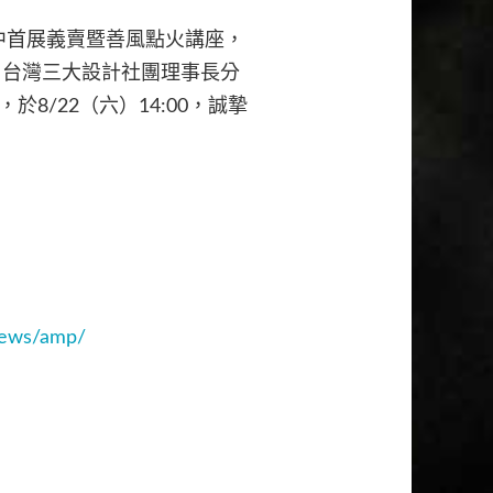
中首展義賣暨善風點火講座，
、台灣三大設計社團理事長分
，於
8/22
（六）
14:00
，誠摯
news/amp/