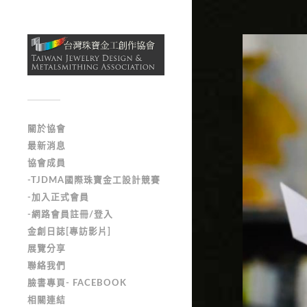
關於協會
最新消息
協會成員
-TJDMA國際珠寶金工設計競賽
-加入正式會員
-網路會員註冊/登入
金創日誌[專訪影片]
展覽分享
聯絡我們
臉書專頁- FACEBOOK
相關連結