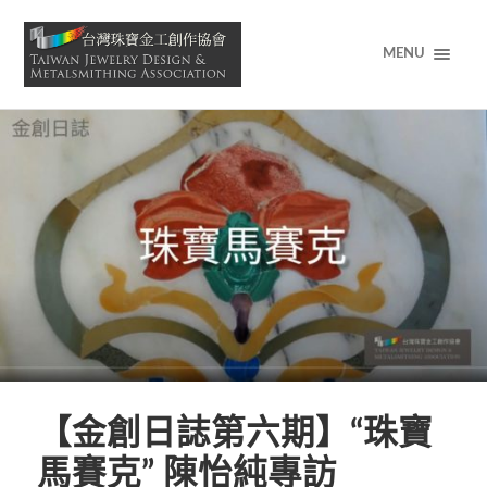
MENU
【金創日誌第六期】“珠寶
馬賽克” 陳怡純專訪