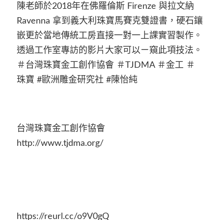
陳老師於2018年在佛羅倫斯 Firenze 與拉文納
Ravenna 拿到義大利珠寶馬賽克雙證書，硬石鑲
嵌更於當地傳統工房直接一對一上課實習製作。
透過工作室專訪的影片大家可以ㄧ窺此項技法。
＃台灣珠寶金工創作協會 ＃TJDMA ＃金工 ＃
珠寶 #歐洲雕金研究社 #陳怡純
台灣珠寶金工創作協會
http://www.tjdma.org/
https://reurl.cc/o9V0gQ