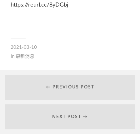
https://reurl.cc/8yDGbj
2021-03-10
In
最新消息
← PREVIOUS POST
NEXT POST →