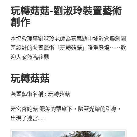
玩轉菇菇-劉淑玲裝置藝術
創作
本協會理事劉淑玲老師為嘉義縣
中埔
穀倉農創園
區設計的裝置藝術「玩轉菇菇」隆重登場⋯⋯歡
迎大家蒞臨參觀
玩轉
菇
菇
裝置藝術名稱
:
玩轉菇菇
迷宮
杏
鮑菇
肥美
的
蕈
傘下
，隨著光線的引導，
出現
了
迷
宮
…..