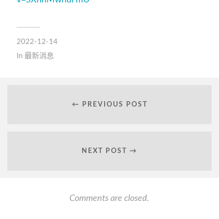
v=SXnhMwhuFmU
2022-12-14
In
最新消息
← PREVIOUS POST
NEXT POST →
Comments are closed.