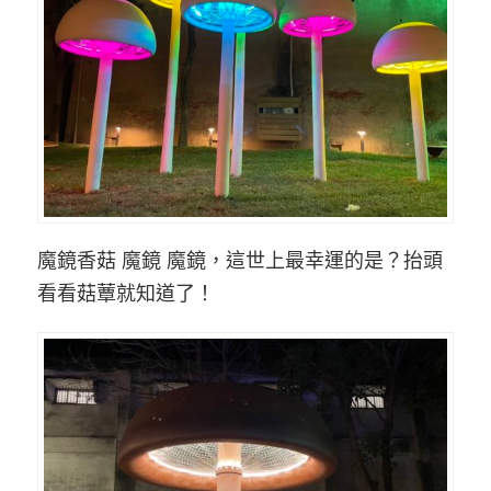
魔鏡香菇
魔鏡
魔鏡，這世上最
幸運的是？
抬頭
看看
菇蕈就
知道了
！