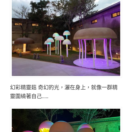
幻彩精靈菇
奇幻的光，灑在身上，
就像
一群
精
靈
圍繞著自己
…..