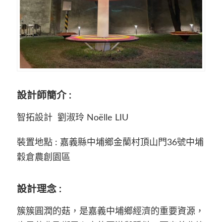
設計師
簡介
:
智
拓設計
劉淑玲
Noëlle
LIU
裝置
地點
:
嘉義縣中埔鄉
金蘭村頂山門
36
號
中埔
穀倉農創園區
設計
理念
:
簇
簇
圓潤的菇，是嘉義中埔鄉經濟的重要資源，