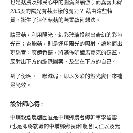
也是菇農及
鄉民心中的圓滿與驕傲；
而嘉義
北緯
23.5
度的陽光
有甚麼樣的魔力？
藉由這
些
特
質
，誕生了這個菇
菇
的裝置藝術
想法
。
精靈菇，利
用
陽光、
幻彩玻璃投射
出奇幻
的彩色
光芒
；
杏
鮑菇
，
則是
運
用陽光的照射，讓地面出
現迷宮
；
魔鏡香菇
，
將滿
佈
明鏡馬賽克的菇
蕈
，
反射出下方的編織圖案，及坐在下方的自己
。
到了傍晚，日
曬
減弱，即以多彩的燈光變化來補
足
光效。
設計師心得
:
中埔
穀倉農創園區
是中埔鄉農會總幹事李碧雲
(
也是即將就職的中埔鄉鄉長
)
和農會同仁以及我