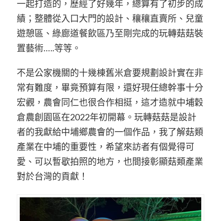
一起
打造的，歷經了好幾年，總算有了初步的成
績
；
整體
從入口大門的設計、
穰穰
直
賣
所、兒童
遊憩區、綠廊道餐飲區
乃至剛完成的
玩轉菇菇
裝
置藝術
…..
等等。
不是公家機關的十幾棟舊米倉要規劃設計實在
非
常
有難度，畢竟
預算
有限，還好現任總幹事
十分
宏觀
，農會同仁也很
合作相挺
，這才
造就中埔
穀
倉農創園區
在
2022
年初開幕。
玩轉菇菇
是設計
者的我獻給中埔鄉農會的一個作品，我
了解
菇類
產業在中埔的重要性，希望來訪者有個覺得可
愛、可以暫歇拍照的地方，也
間接彰顯
菇類產
業
對於台灣的
貢獻
！