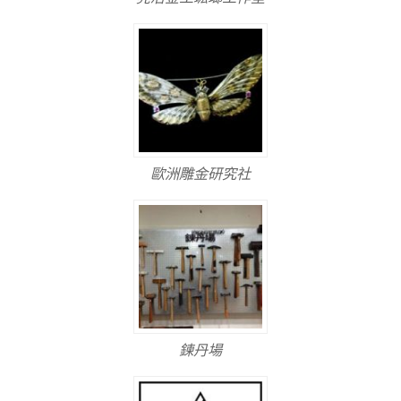
歐洲雕金研究社
鍊丹場